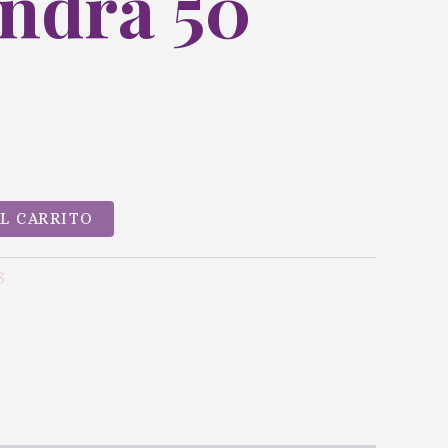
ndra 50
AL CARRITO
S