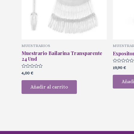
MUESTRARIOS
MUESTRAR
Muestrario Bailarina Transparente
Exposito
24 Und
Valorado
19,90
€
con
Valorado
4,00
€
0
con
de
0
Añadi
5
de
Añadir al carrito
5