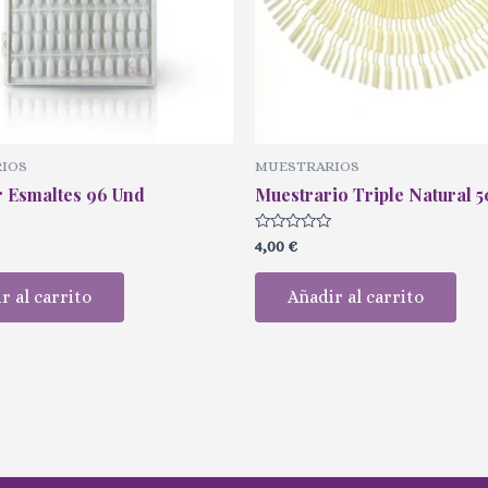
IOS
MUESTRARIOS
r Esmaltes 96 Und
Muestrario Triple Natural 
Valorado
4,00
€
con
0
de
r al carrito
Añadir al carrito
5