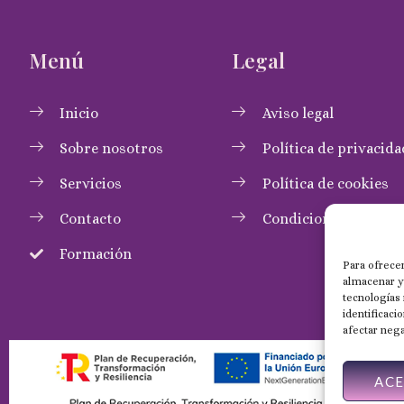
Menú
Legal
Inicio
Aviso legal
Sobre nosotros
Política de privacida
Servicios
Política de cookies
Contacto
Condiciones de com
Formación
Para ofrecer
almacenar y/
tecnologías
identificaci
afectar nega
AC