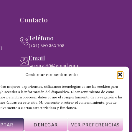
Contacto
Teléfono
(+34) 620 363 708
d
Email
saryny120@gmail.com
pra
Gestionar consentimiento
Dirección
C. Gobernador Marín Acuña, 53, (35014)
 las mejores experiencias, utilizamos tecnologías como las cookies para
Las Palmas de Gran Canaria
o acceder a la información del dispositivo. El consentimiento de estas
 nos permitirá procesar datos como el comportamiento de navegación o las
ones únicas en este sitio. No consentir o retirar el consentimiento, puede
tivamente a ciertas características y funciones.
EPTAR
DENEGAR
VER PREFERENCIAS
Web desarrollada por Wilapp España