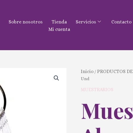
Sobre nosotros
Tienda
Servicios
Contacto
Mi cuenta
Muestrario
Inicio
PRODUCTOS DE
/
Almendra
Und
50
Und
MUESTRARIOS
cantidad
Mues