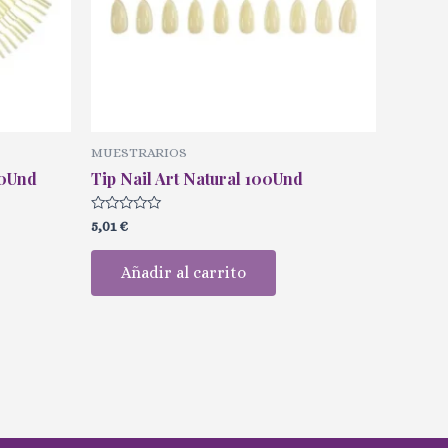
MUESTRARIOS
50Und
Tip Nail Art Natural 100Und
Valorado
5,01
€
con
0
de
Añadir al carrito
5