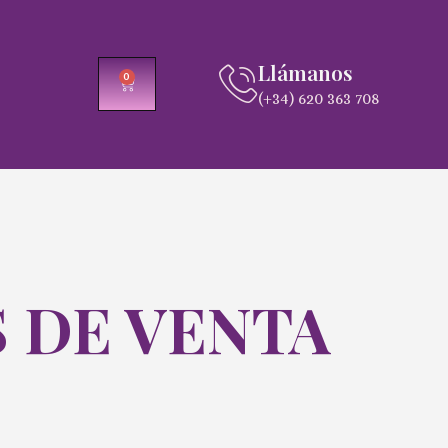
Llámanos
0
CARRITO
(+34) 620 363 708
 DE VENTA