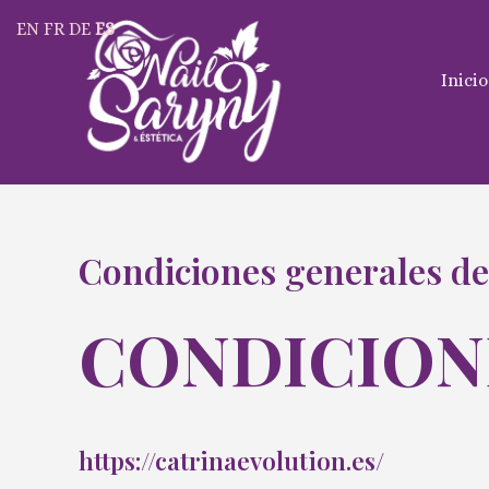
Ir
EN
FR
DE
ES
al
contenido
Inicio
Condiciones generales de
CONDICION
https://catrinaevolution.es/