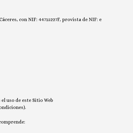
 Cáceres
, con NIF:
44715227F
, provista de NIF: e
el uso de este Sitio Web
ondiciones).
 comprende: