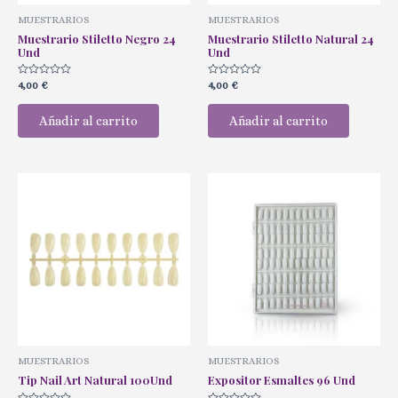
MUESTRARIOS
MUESTRARIOS
Muestrario Stiletto Negro 24
Muestrario Stiletto Natural 24
Und
Und
Valorado
Valorado
4,00
€
4,00
€
con
con
0
0
de
de
Añadir al carrito
Añadir al carrito
5
5
MUESTRARIOS
MUESTRARIOS
Tip Nail Art Natural 100Und
Expositor Esmaltes 96 Und