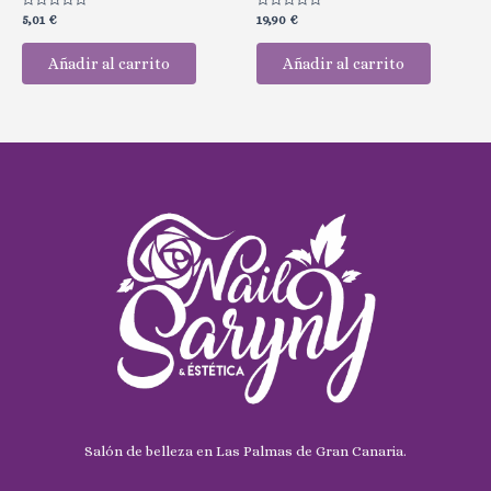
Valorado
Valorado
5,01
€
19,90
€
con
con
0
0
de
de
Añadir al carrito
Añadir al carrito
5
5
Salón de belleza en Las Palmas de Gran Canaria.