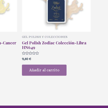
GEL POLISH Y COLECCIONES
ón-Cancer
Gel Polish Zodiac Colección-Libra
HN649
Valorado
9,50
€
con
0
de
Añadir al carrito
5