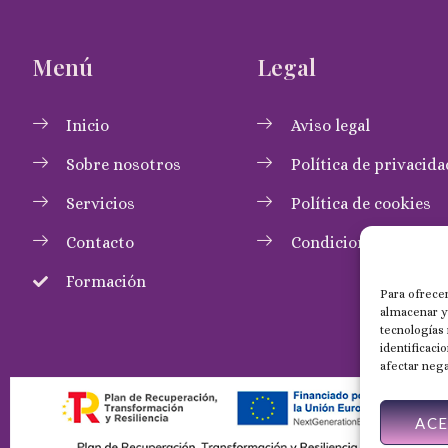
Menú
Legal
Inicio
Aviso legal
Sobre nosotros
Política de privacida
Servicios
Política de cookies
Contacto
Condiciones de com
Formación
Para ofrecer
almacenar y/
tecnologías
identificaci
afectar nega
AC