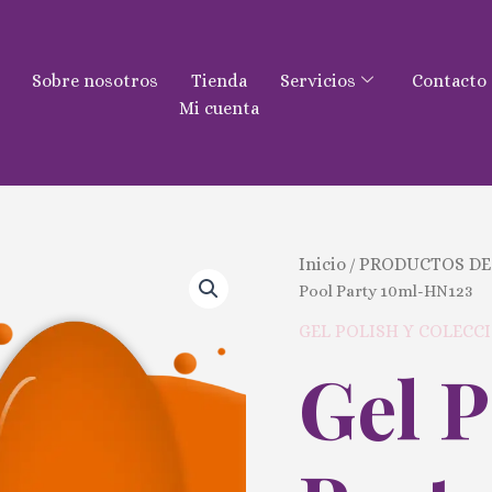
Sobre nosotros
Tienda
Servicios
Contacto
Mi cuenta
Gel
Inicio
PRODUCTOS DE
/
Polish
Pool Party 10ml-HN123
Pool
Party
GEL POLISH Y COLECC
10ml-
Gel P
HN123
cantidad