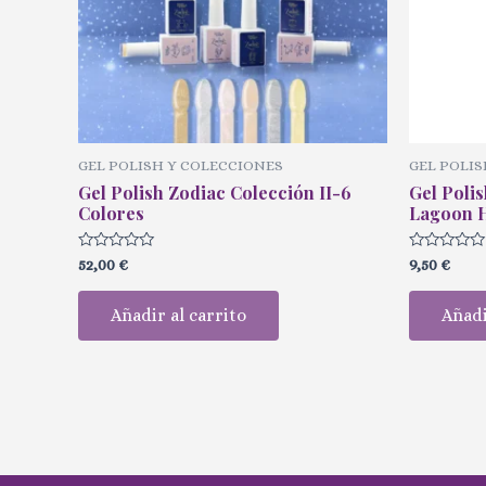
GEL POLISH Y COLECCIONES
GEL POLIS
Gel Polish Zodiac Colección II-6
Gel Polis
Colores
Lagoon 
Valorado
Valorado
52,00
€
9,50
€
con
con
0
0
de
de
Añadir al carrito
Añadi
5
5