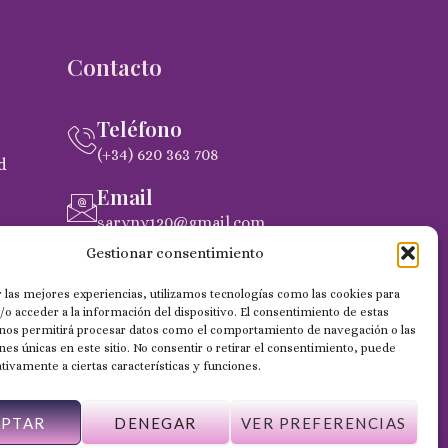
Contacto
Teléfono
(+34) 620 363 708
d
Email
saryny120@gmail.com
pra
Gestionar consentimiento
Dirección
C. Gobernador Marín Acuña, 53, (35014)
 las mejores experiencias, utilizamos tecnologías como las cookies para
Las Palmas de Gran Canaria
o acceder a la información del dispositivo. El consentimiento de estas
 nos permitirá procesar datos como el comportamiento de navegación o las
ones únicas en este sitio. No consentir o retirar el consentimiento, puede
tivamente a ciertas características y funciones.
EPTAR
DENEGAR
VER PREFERENCIAS
Web desarrollada por Wilapp España