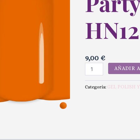
Part
HN12
9,00
€
AÑADIR 
GEL POLISH 
Categoría: