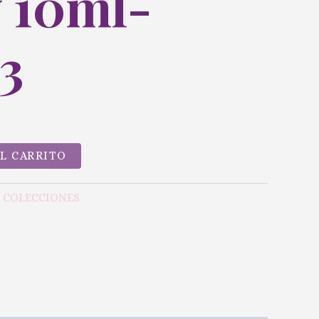
y 10ml-
3
AL CARRITO
Y COLECCIONES