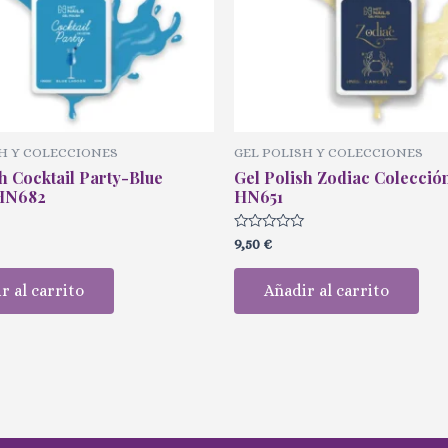
H Y COLECCIONES
GEL POLISH Y COLECCIONES
h Cocktail Party-Blue
Gel Polish Zodiac Colecci
HN682
HN651
Valorado
9,50
€
con
0
de
r al carrito
Añadir al carrito
5