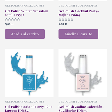
GEL POLISH Y COLECCIONES
GEL POLISH Y COLECCIONES
Gel Polish Winter Sensation
Gel Polish Cocktail Party-
10ml-HN593
Mojito HN684
Valorado
Valorado
9,50
€
9,50
€
con
con
0
0
de
de
Añadir al carrito
Añadir al carrito
5
5
GEL POLISH Y COLECCIONES
GEL POLISH Y COLECCIONES
Gel Polish Cocktail Party-Blue
Gel Polish Zodiac Colección-
Lagoon HN682
Sagittarius HN650