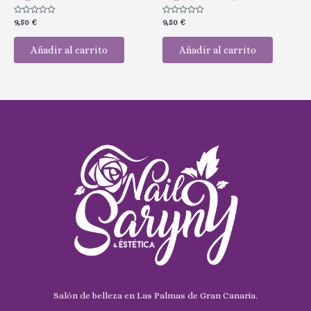
Valorado
Valorado
9,50
€
9,50
€
con
con
0
0
de
de
Añadir al carrito
Añadir al carrito
5
5
Salón de belleza en Las Palmas de Gran Canaria.