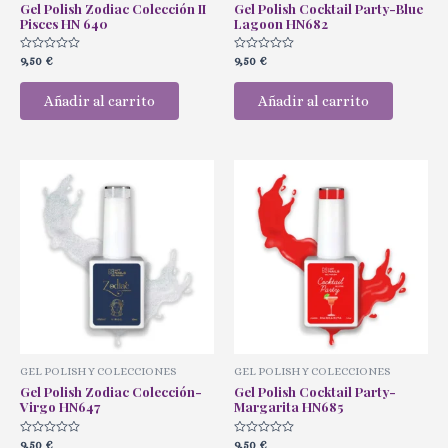
Gel Polish Zodiac Colección II
Gel Polish Cocktail Party-Blue
Pisces HN 640
Lagoon HN682
Valorado
Valorado
9,50
€
9,50
€
con
con
0
0
de
de
Añadir al carrito
Añadir al carrito
5
5
GEL POLISH Y COLECCIONES
GEL POLISH Y COLECCIONES
Gel Polish Zodiac Colección-
Gel Polish Cocktail Party-
Virgo HN647
Margarita HN685
Valorado
Valorado
9,50
€
9,50
€