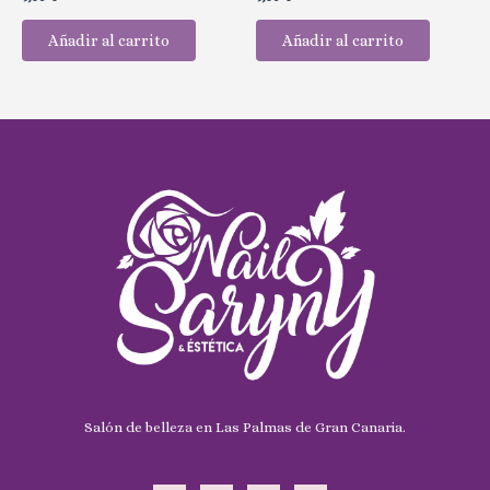
con
con
0
0
de
de
Añadir al carrito
Añadir al carrito
5
5
Salón de belleza en Las Palmas de Gran Canaria.