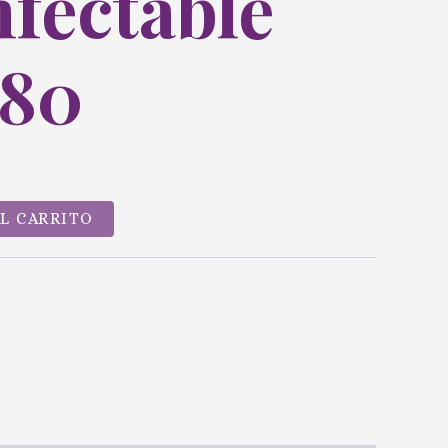
fectable
180
AL CARRITO