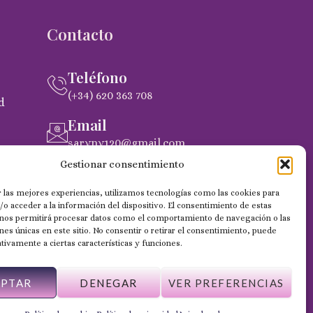
Contacto
Teléfono
(+34) 620 363 708
d
Email
saryny120@gmail.com
pra
Gestionar consentimiento
Dirección
C. Gobernador Marín Acuña, 53, (35014)
 las mejores experiencias, utilizamos tecnologías como las cookies para
Las Palmas de Gran Canaria
o acceder a la información del dispositivo. El consentimiento de estas
 nos permitirá procesar datos como el comportamiento de navegación o las
ones únicas en este sitio. No consentir o retirar el consentimiento, puede
tivamente a ciertas características y funciones.
EPTAR
DENEGAR
VER PREFERENCIAS
Web desarrollada por Wilapp España