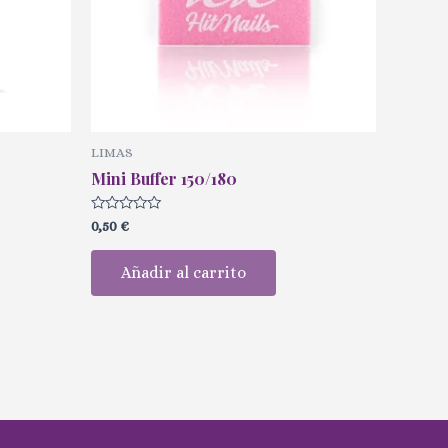
LIMAS
Mini Buffer 150/180
Valorado
0,50
€
con
0
de
Añadir al carrito
5