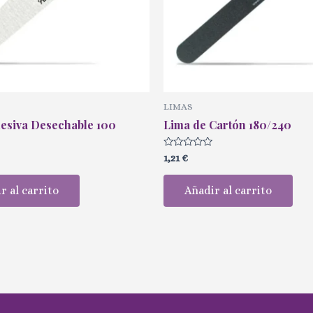
LIMAS
esiva Desechable 100
Lima de Cartón 180/240
Valorado
1,21
€
con
0
de
r al carrito
Añadir al carrito
5