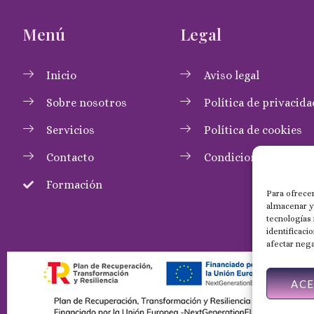
Menú
Legal
Inicio
Aviso legal
Sobre nosotros
Política de privacida
Servicios
Política de cookies
Contacto
Condiciones de com
Formación
Para ofrecer
almacenar y/
tecnologías
identificaci
afectar nega
AC