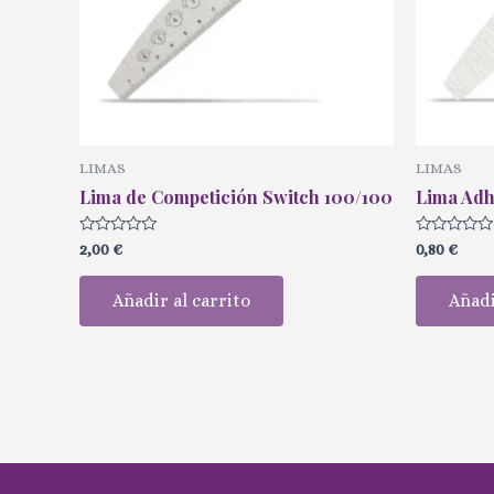
LIMAS
LIMAS
Lima de Competición Switch 100/100
Lima Adh
Valorado
Valorado
2,00
€
0,80
€
con
con
0
0
de
de
Añadir al carrito
Añadi
5
5