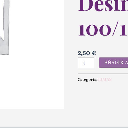
Desin
100/
2,50
€
AÑADIR 
LIMAS
Categoría: