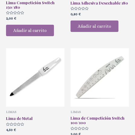
Lima Competición Switch
Lima Adhesiva Desechable 180
150/180
Valorado
0,80
€
con
Valorado
2,00
€
0
con
de
0
Añadir al carrito
5
de
Añadir al carrito
5
LIMAS
LIMAS
Lima de Competición Switch
Lima de Metal
100/100
Valorado
4,50
€
con
Valorado
2,00
€