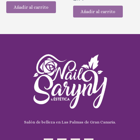
0
con
de
0
Añadir al carrito
5
de
Añadir al carrito
5
Salón de belleza en Las Palmas de Gran Canaria.