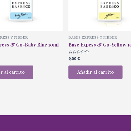
RESS Y FIBBER
BASES EXPRESS Y FIBBER
ress & Go-Baby Blue 10ml
Base Expess & Go-Yellow 1
Valorado
9,00
€
con
0
de
r al carrito
Añadir al carrito
5