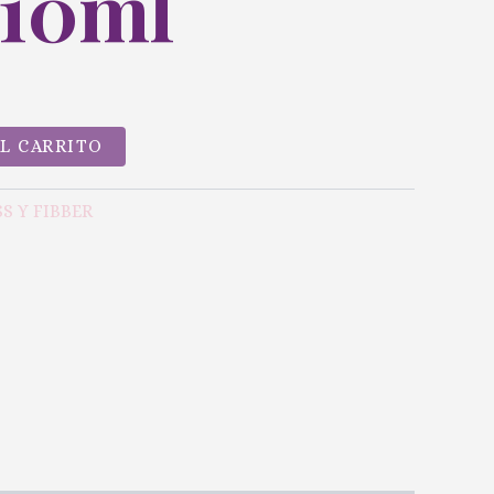
 10ml
AL CARRITO
S Y FIBBER