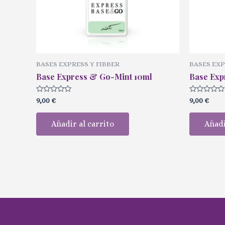
BASES EXPRESS Y FIBBER
BASES EXP
Base Express & Go-Mint 10ml
Base Exp
Valorado
Valorado
9,00
€
9,00
€
con
con
0
0
de
de
Añadir al carrito
Añadi
5
5