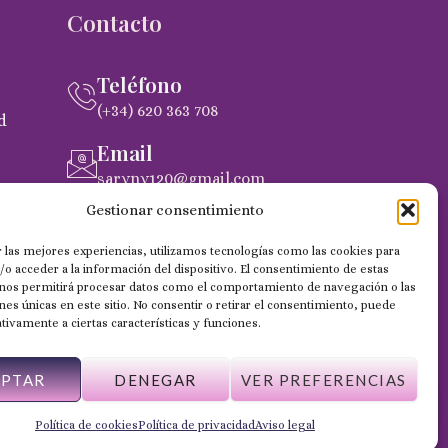
Contacto
Teléfono
(+34) 620 363 708
d
Email
saryny120@gmail.com
pra
Gestionar consentimiento
Dirección
C. Gobernador Marín Acuña, 53, (35014)
 las mejores experiencias, utilizamos tecnologías como las cookies para
Las Palmas de Gran Canaria
o acceder a la información del dispositivo. El consentimiento de estas
 nos permitirá procesar datos como el comportamiento de navegación o las
ones únicas en este sitio. No consentir o retirar el consentimiento, puede
tivamente a ciertas características y funciones.
EPTAR
DENEGAR
VER PREFERENCIAS
Web desarrollada por Wilapp España
Política de cookies
Política de privacidad
Aviso legal