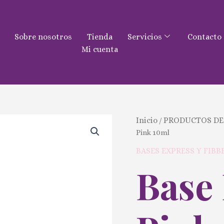
Sobre nosotros
Tienda
Servicios
Contacto
Mi cuenta
Base
Inicio
PRODUCTOS DE
/
Express
Pink 10ml
Pink
10ml
BASES EXPRESS Y FIBB
cantidad
Base