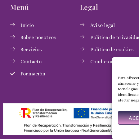
Menú
Legal
Inicio
Aviso legal
Sobre nosotros
Política de privacida
Servicios
Política de cookies
Contacto
Condiciones de com
Formación
Para ofrecer
almacenar y/
tecnologías
identificaci
afectar nega
AC