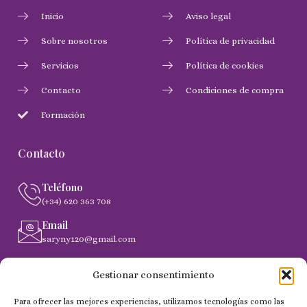
Inicio
Aviso legal
Sobre nosotros
Política de privacidad
Servicios
Política de cookies
Contacto
Condiciones de compra
Formación
Contacto
Teléfono
(+34) 620 363 708
Email
saryny120@gmail.com
Dirección
Gestionar consentimiento
C. Gobernador Marín Acuña, 53, (35014) Las Palmas de
Gran Canaria
Para ofrecer las mejores experiencias, utilizamos tecnologías como las