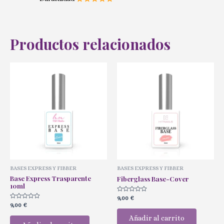
Productos relacionados
BASES EXPRESS Y FIBBER
BASES EXPRESS Y FIBBER
Base Express Trasparente
Fiberglass Base-Cover
10ml
Valorado
9,00
€
con
Valorado
9,00
€
0
con
de
0
Añadir al carrito
5
de