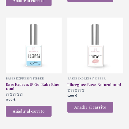
Añadir al carrito
5
BASES EXPRESS Y FIBBER
BASES EXPRESS Y FIBBER
Base Express & Go-Baby Blue
Fiberglass Base-Natural 10ml
10ml
Valorado
9,00
€
con
Valorado
9,00
€
0
con
de
0
Añadir al carrito
5
de
Añadir al carrito
5