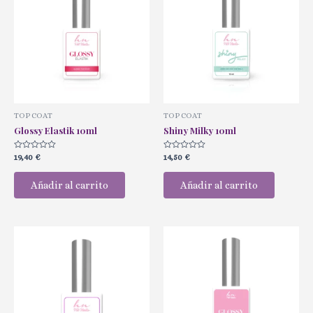
TOP COAT
TOP COAT
Glossy Elastik 10ml
Shiny Milky 10ml
Valorado
Valorado
19,40
€
14,50
€
con
con
0
0
de
de
Añadir al carrito
Añadir al carrito
5
5