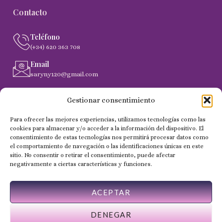
Contacto
Teléfono
(+34) 620 363 708
Email
saryny120@gmail.com
Dirección
Gestionar consentimiento
C. Gobernador Marín Acuña, 53, (35014) Las Palmas de
Gran Canaria
Para ofrecer las mejores experiencias, utilizamos tecnologías como las
cookies para almacenar y/o acceder a la información del dispositivo. El
consentimiento de estas tecnologías nos permitirá procesar datos como
el comportamiento de navegación o las identificaciones únicas en este
Copyright 2024 © Todos los derechos reservados - NailSaryny
sitio. No consentir o retirar el consentimiento, puede afectar
negativamente a ciertas características y funciones.
ACEPTAR
DENEGAR