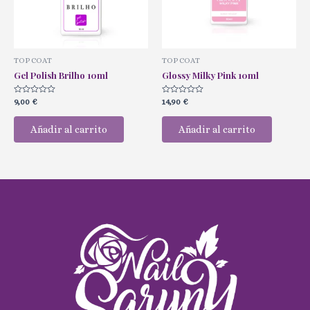
TOP COAT
TOP COAT
Gel Polish Brilho 10ml
Glossy Milky Pink 10ml
Valorado
Valorado
9,00
€
14,90
€
con
con
0
0
de
de
Añadir al carrito
Añadir al carrito
5
5