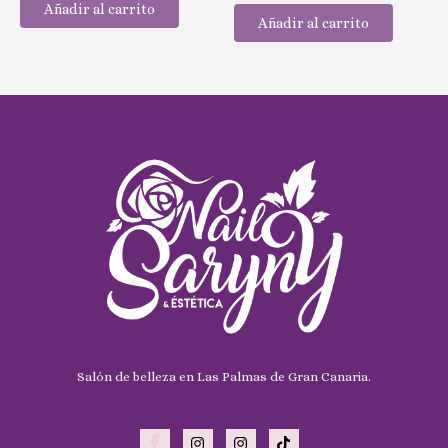
0
Añadir al carrito
5
de
Añadir al carrito
5
Salón de belleza en Las Palmas de Gran Canaria.