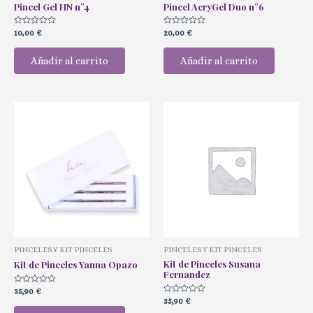
Pincel Gel HN n°4
Pincel AcryGel Duo n°6
Valorado
Valorado
10,00
€
20,00
€
con
con
0
0
de
de
Añadir al carrito
Añadir al carrito
5
5
PINCELES Y KIT PINCELES
PINCELES Y KIT PINCELES
Kit de Pinceles Susana
Kit de Pinceles Yanna Opazo
Fernandez
Valorado
35,90
€
con
Valorado
35,90
€
0
con
de