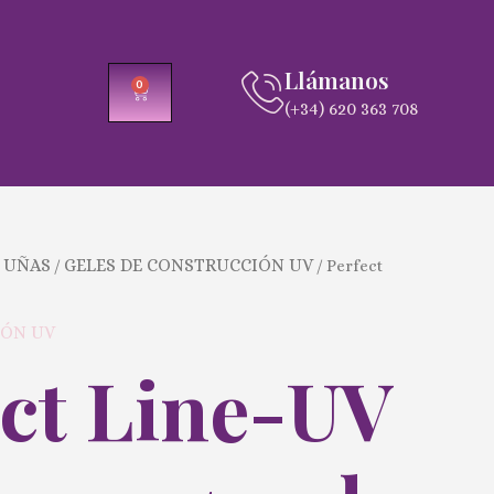
Llámanos
0
CARRITO
(+34) 620 363 708
 UÑAS
GELES DE CONSTRUCCIÓN UV
/
/ Perfect
IÓN UV
ect Line-UV