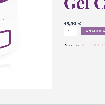
Gel 
49,90
€
AÑADIR 
GELES DE CO
Categoría: