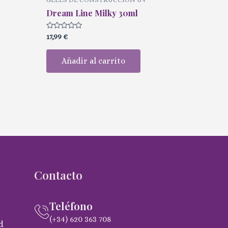
Dream Line Milky 30ml
Valorado
17,99
€
con
0
de
Añadir al carrito
5
Contacto
Teléfono
(+34) 620 363 708
d