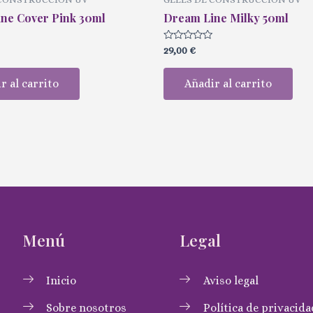
ne Cover Pink 30ml
Dream Line Milky 50ml
Valorado
29,00
€
con
0
de
r al carrito
Añadir al carrito
5
Menú
Legal
Inicio
Aviso legal
Sobre nosotros
Política de privacida