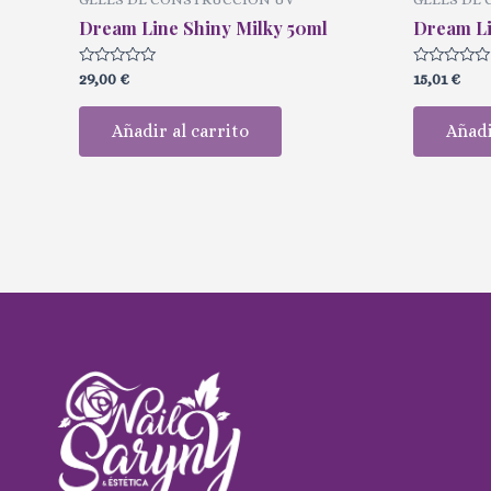
Dream Line Shiny Milky 50ml
Dream Li
Valorado
Valorado
29,00
€
15,01
€
con
con
0
0
de
de
Añadir al carrito
Añadi
5
5