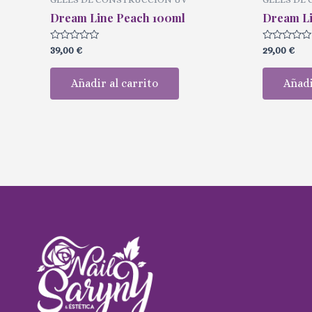
Dream Line Peach 100ml
Dream Li
Valorado
Valorado
39,00
€
29,00
€
con
con
0
0
de
de
Añadir al carrito
Añadi
5
5