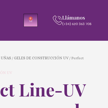
Llámanos
0
CARRITO
(+34) 620 363 708
 UÑAS
GELES DE CONSTRUCCIÓN UV
/
/ Perfect
IÓN UV
ect Line-UV