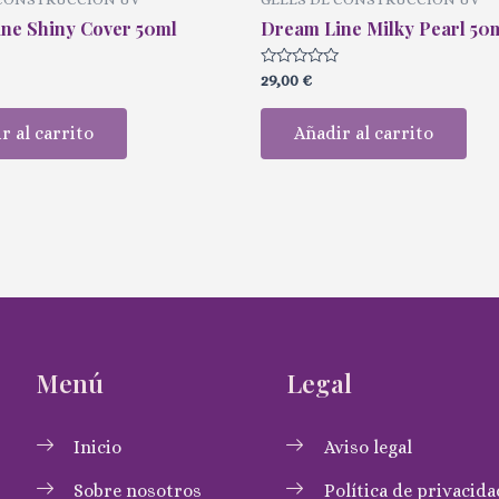
ne Shiny Cover 50ml
Dream Line Milky Pearl 50
Valorado
29,00
€
con
0
de
r al carrito
Añadir al carrito
5
Menú
Legal
Inicio
Aviso legal
Sobre nosotros
Política de privacida