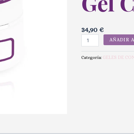
Gel 
34,90
€
AÑADIR 
GELES DE CO
Categoría: