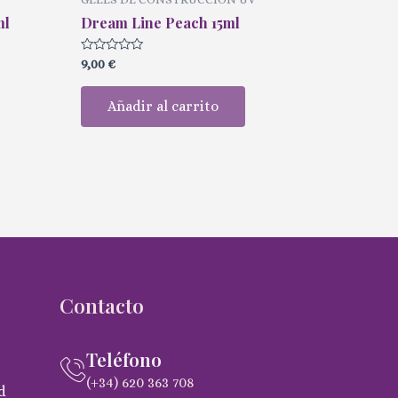
ml
Dream Line Peach 15ml
Valorado
9,00
€
con
0
de
Añadir al carrito
5
Contacto
Teléfono
(+34) 620 363 708
d