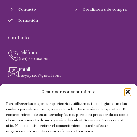
Contacto
Condiciones de compra
Formación
Contacto
Teléfono
(+34) 620 363 708
Email
saryny120@gmail.com
Dirección
Gestionar consentimiento
C. Gobernador Marín Acuña, 53, (35014) Las Palmas de
Gran Canaria
Para ofrecer las mejores experiencias, utilizamos tecnologías como las
cookies para almacenar y/o acceder a la información del dispositivo. El
consentimiento de estas tecnologías nos permitirá procesar datos como
el comportamiento de navegación o las identificaciones únicas en este
Copyright 2024 © Todos los derechos reservados - NailSaryny
sitio. No consentir o retirar el consentimiento, puede afectar
negativamente a ciertas características y funciones.