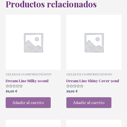
Productos relacionados
GELES DE CONSTRUCCIÓN UV
GELES DE CONSTRUCCIÓN UV
Dream Line Milky 100ml
Dream Line Shiny Cover 50ml
Valorado
Valorado
50,00
€
29,00
€
con
con
0
0
de
de
Añadir al carrito
Añadir al carrito
5
5