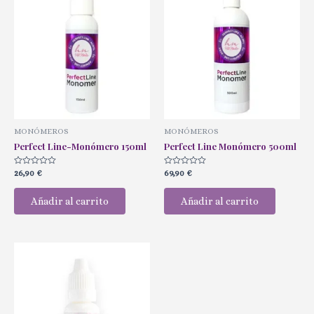
MONÓMEROS
MONÓMEROS
Perfect Line-Monómero 150ml
Perfect Line Monómero 500ml
Valorado
Valorado
26,90
€
69,90
€
con
con
0
0
de
de
Añadir al carrito
Añadir al carrito
5
5