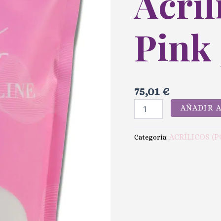
Acríl
Pink
75,01
€
AÑADIR 
ACRÍLICOS (
Categoría: