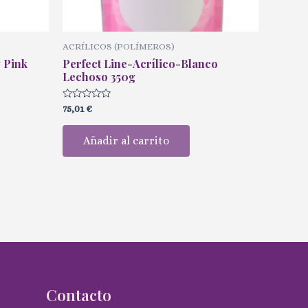
ACRÍLICOS (POLÍMEROS)
y Pink
Perfect Line-Acrílico-Blanco
Lechoso 350g
Valorado
75,01
€
con
0
de
Añadir al carrito
5
Contacto