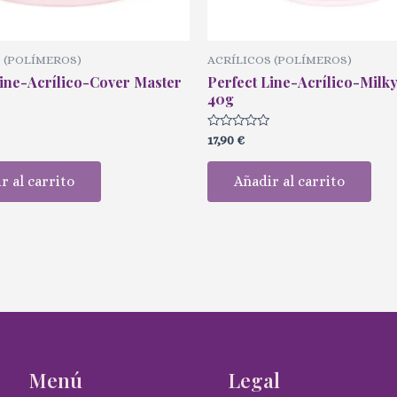
 (POLÍMEROS)
ACRÍLICOS (POLÍMEROS)
Line-Acrílico-Cover Master
Perfect Line-Acrílico-Milk
40g
Valorado
17,90
€
con
0
de
r al carrito
Añadir al carrito
5
Menú
Legal