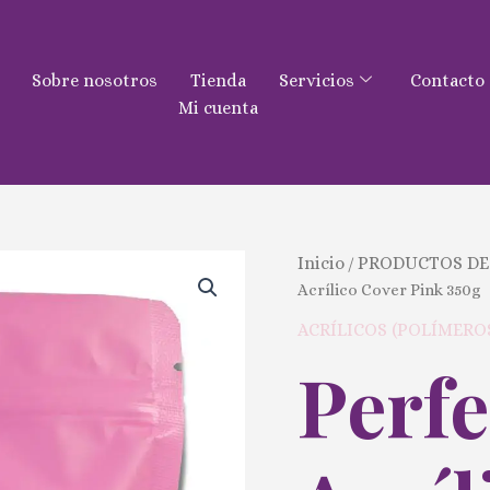
Sobre nosotros
Tienda
Servicios
Contacto
Mi cuenta
Perfect
Inicio
PRODUCTOS DE
/
Line-
Acrílico Cover Pink 350g
Acrílico
Cover
ACRÍLICOS (POLÍMERO
Pink
Perfe
350g
cantidad