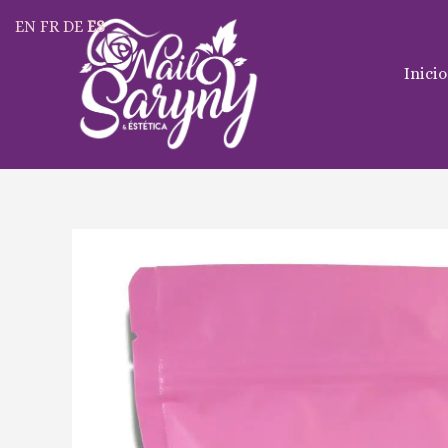
Ir
EN
FR
DE
ES
al
contenido
Inicio