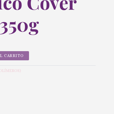
ico Cover
 350g
AL CARRITO
POLÍMEROS)