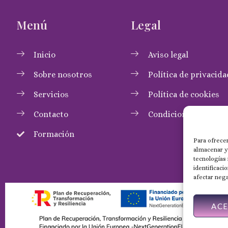
Menú
Legal
Inicio
Aviso legal
Sobre nosotros
Política de privacida
Servicios
Política de cookies
Contacto
Condiciones de com
Formación
Para ofrecer
almacenar y/
tecnologías
identificaci
afectar nega
AC