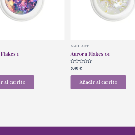
NAIL ART
Flakes 1
Aurora Flakes 01
Valorado
5,40
€
con
0
de
r al carrito
Añadir al carrito
5