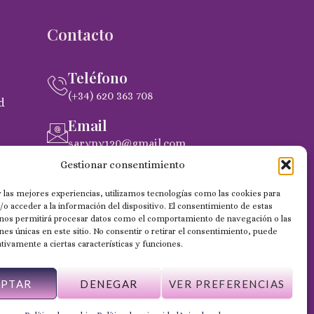
Contacto
Teléfono
(+34) 620 363 708
d
Email
saryny120@gmail.com
pra
Gestionar consentimiento
Dirección
C. Gobernador Marín Acuña, 53, (35014)
 las mejores experiencias, utilizamos tecnologías como las cookies para
Las Palmas de Gran Canaria
o acceder a la información del dispositivo. El consentimiento de estas
 nos permitirá procesar datos como el comportamiento de navegación o las
ones únicas en este sitio. No consentir o retirar el consentimiento, puede
tivamente a ciertas características y funciones.
EPTAR
DENEGAR
VER PREFERENCIAS
Web desarrollada por Wilapp España