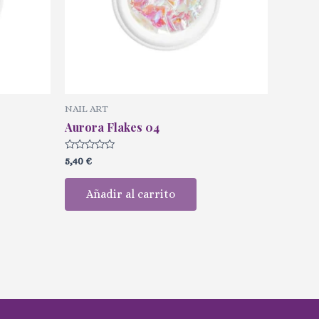
NAIL ART
Aurora Flakes 04
Valorado
5,40
€
con
0
de
Añadir al carrito
5