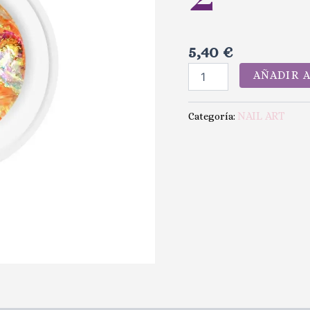
5,40
€
AÑADIR 
NAIL ART
Categoría: