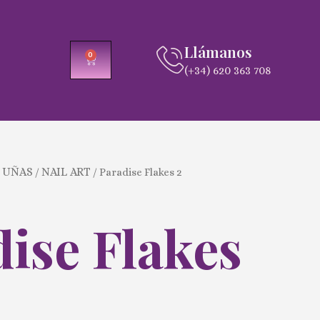
Llámanos
0
CARRITO
(+34) 620 363 708
 UÑAS
NAIL ART
/
/ Paradise Flakes 2
ise Flakes