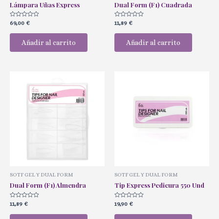
Lámpara Uñas Express
Dual Form (F1) Cuadrada
Valorado
Valorado
69,00
€
11,89
€
con
con
0
0
de
de
Añadir al carrito
Añadir al carrito
5
5
SOTF GEL Y DUAL FORM
SOTF GEL Y DUAL FORM
Dual Form (F1) Almendra
Tip Express Pedicura 550 Und
Valorado
Valorado
11,89
€
19,90
€
con
con
0
0
de
de