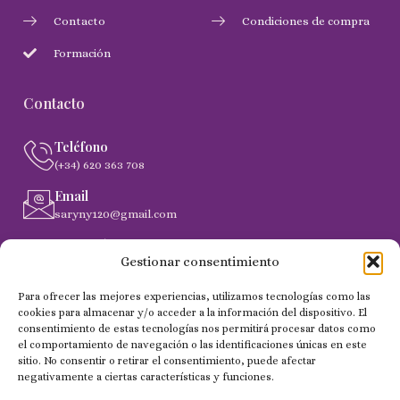
Contacto
Condiciones de compra
Formación
Contacto
Teléfono
(+34) 620 363 708
Email
saryny120@gmail.com
Dirección
Gestionar consentimiento
C. Gobernador Marín Acuña, 53, (35014) Las Palmas de
Gran Canaria
Para ofrecer las mejores experiencias, utilizamos tecnologías como las
cookies para almacenar y/o acceder a la información del dispositivo. El
consentimiento de estas tecnologías nos permitirá procesar datos como
el comportamiento de navegación o las identificaciones únicas en este
Copyright 2024 © Todos los derechos reservados - NailSaryny
sitio. No consentir o retirar el consentimiento, puede afectar
negativamente a ciertas características y funciones.