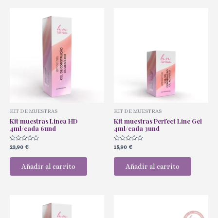
KIT DE MUESTRAS
KIT DE MUESTRAS
Kit muestras Linea HD
Kit muestras Perfect Line Gel
4ml/cada 6und
4ml/cada 3und
Valorado
Valorado
23,90
€
15,90
€
con
con
0
0
de
de
Añadir al carrito
Añadir al carrito
5
5