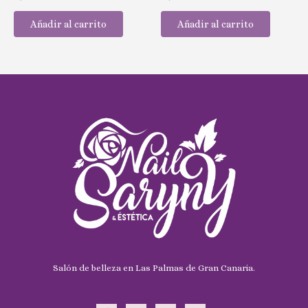
con
con
0
0
de
de
Añadir al carrito
Añadir al carrito
5
5
Salón de belleza en Las Palmas de Gran Canaria.