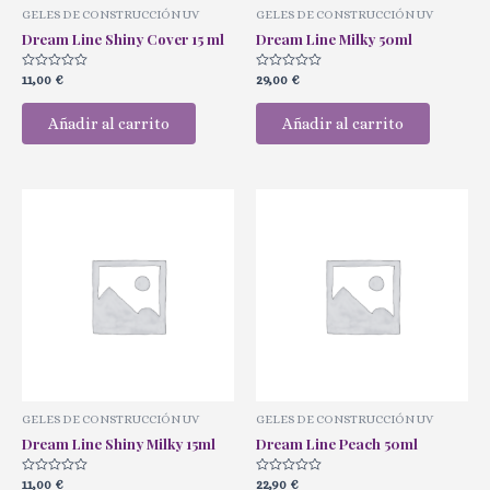
GELES DE CONSTRUCCIÓN UV
GELES DE CONSTRUCCIÓN UV
Dream Line Shiny Cover 15 ml
Dream Line Milky 50ml
Valorado
Valorado
11,00
€
29,00
€
con
con
0
0
de
de
Añadir al carrito
Añadir al carrito
5
5
GELES DE CONSTRUCCIÓN UV
GELES DE CONSTRUCCIÓN UV
Dream Line Shiny Milky 15ml
Dream Line Peach 50ml
Valorado
Valorado
11,00
€
22,90
€