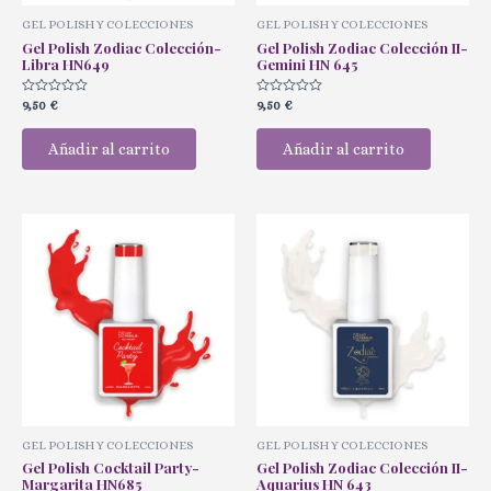
GEL POLISH Y COLECCIONES
GEL POLISH Y COLECCIONES
Gel Polish Zodiac Colección-
Gel Polish Zodiac Colección II-
Libra HN649
Gemini HN 645
Valorado
Valorado
9,50
€
9,50
€
con
con
0
0
de
de
Añadir al carrito
Añadir al carrito
5
5
GEL POLISH Y COLECCIONES
GEL POLISH Y COLECCIONES
Gel Polish Cocktail Party-
Gel Polish Zodiac Colección II-
Margarita HN685
Aquarius HN 643