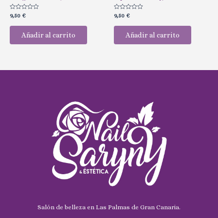
Valorado
Valorado
9,50
€
9,50
€
con
con
0
0
de
de
Añadir al carrito
Añadir al carrito
5
5
Salón de belleza en Las Palmas de Gran Canaria.