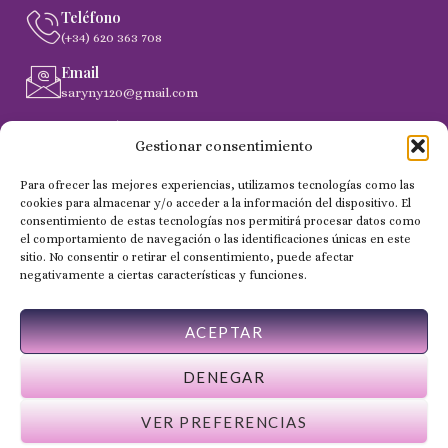
Teléfono
(+34) 620 363 708
Email
saryny120@gmail.com
Dirección
Gestionar consentimiento
C. Gobernador Marín Acuña, 53, (35014) Las Palmas de
Gran Canaria
Para ofrecer las mejores experiencias, utilizamos tecnologías como las
cookies para almacenar y/o acceder a la información del dispositivo. El
consentimiento de estas tecnologías nos permitirá procesar datos como
el comportamiento de navegación o las identificaciones únicas en este
Copyright 2024 © Todos los derechos reservados - NailSaryny
sitio. No consentir o retirar el consentimiento, puede afectar
negativamente a ciertas características y funciones.
ACEPTAR
DENEGAR
VER PREFERENCIAS
Web desarrollada por Wilapp España