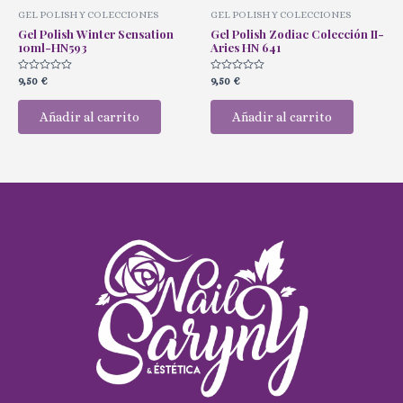
GEL POLISH Y COLECCIONES
GEL POLISH Y COLECCIONES
Gel Polish Winter Sensation
Gel Polish Zodiac Colección II-
10ml-HN593
Aries HN 641
Valorado
Valorado
9,50
€
9,50
€
con
con
0
0
de
de
Añadir al carrito
Añadir al carrito
5
5