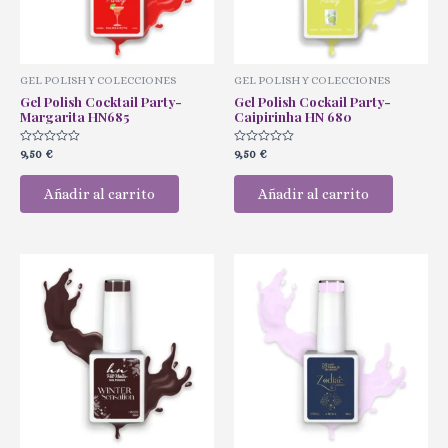
GEL POLISH Y COLECCIONES
GEL POLISH Y COLECCIONES
Gel Polish Cocktail Party-
Gel Polish Cockail Party-
Margarita HN685
Caipirinha HN 680
Valorado
Valorado
9,50
€
9,50
€
con
con
0
0
de
de
Añadir al carrito
Añadir al carrito
5
5