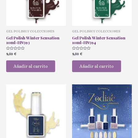
GEL POLISH Y COLECCIONES
GEL POLISH Y COLECCIONES
Gel Polish Winter Sensation
Gel Polish Winter Sensation
10ml-HN593
10ml-HN594
Valorado
Valorado
9,50
€
9,50
€
con
con
0
0
de
de
Añadir al carrito
Añadir al carrito
5
5