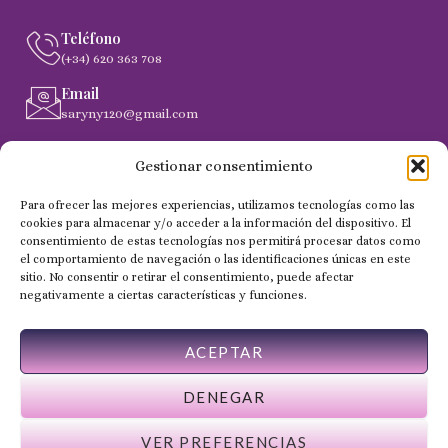
Teléfono
(+34) 620 363 708
Email
saryny120@gmail.com
Dirección
Gestionar consentimiento
C. Gobernador Marín Acuña, 53, (35014) Las Palmas de
Gran Canaria
Para ofrecer las mejores experiencias, utilizamos tecnologías como las
cookies para almacenar y/o acceder a la información del dispositivo. El
consentimiento de estas tecnologías nos permitirá procesar datos como
el comportamiento de navegación o las identificaciones únicas en este
Copyright 2024 © Todos los derechos reservados - NailSaryny
sitio. No consentir o retirar el consentimiento, puede afectar
negativamente a ciertas características y funciones.
ACEPTAR
DENEGAR
VER PREFERENCIAS