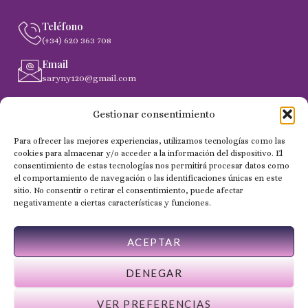
Teléfono
(+34) 620 363 708
Email
saryny120@gmail.com
Dirección
Gestionar consentimiento
C. Gobernador Marín Acuña, 53, (35014) Las Palmas de
Gran Canaria
Para ofrecer las mejores experiencias, utilizamos tecnologías como las
cookies para almacenar y/o acceder a la información del dispositivo. El
consentimiento de estas tecnologías nos permitirá procesar datos como
el comportamiento de navegación o las identificaciones únicas en este
Copyright 2024 © Todos los derechos reservados - NailSaryny
sitio. No consentir o retirar el consentimiento, puede afectar
negativamente a ciertas características y funciones.
ACEPTAR
DENEGAR
VER PREFERENCIAS