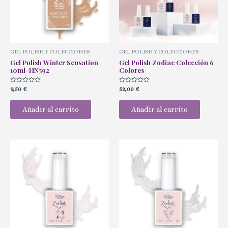
GEL POLISH Y COLECCIONES
GEL POLISH Y COLECCIONES
Gel Polish Winter Sensation
Gel Polish Zodiac Colección 6
10ml-HN592
Colores
Valorado
Valorado
9,50
€
52,00
€
con
con
0
0
de
de
Añadir al carrito
Añadir al carrito
5
5