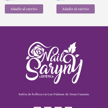
con
con
0
0
de
de
Añadir al carrito
Añadir al carrito
5
5
Salón de belleza en Las Palmas de Gran Canaria.