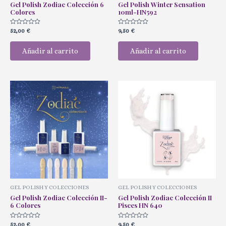
Gel Polish Zodiac Colección 6
Gel Polish Winter Sensation
Colores
10ml-HN592
Valorado
Valorado
52,00
€
9,50
€
con
con
0
0
de
de
Añadir al carrito
Añadir al carrito
5
5
GEL POLISH Y COLECCIONES
GEL POLISH Y COLECCIONES
Gel Polish Zodiac Colección II-
Gel Polish Zodiac Colección II
6 Colores
Pisces HN 640
Valorado
Valorado
52,00
€
9,50
€