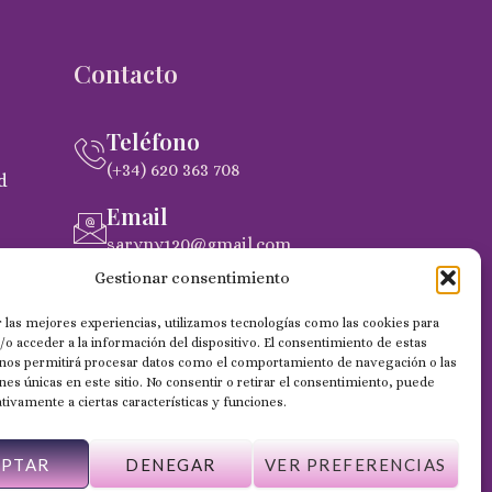
Contacto
Teléfono
(+34) 620 363 708
d
Email
saryny120@gmail.com
pra
Gestionar consentimiento
Dirección
C. Gobernador Marín Acuña, 53, (35014)
 las mejores experiencias, utilizamos tecnologías como las cookies para
Las Palmas de Gran Canaria
o acceder a la información del dispositivo. El consentimiento de estas
 nos permitirá procesar datos como el comportamiento de navegación o las
ones únicas en este sitio. No consentir o retirar el consentimiento, puede
tivamente a ciertas características y funciones.
EPTAR
DENEGAR
VER PREFERENCIAS
Web desarrollada por Wilapp España