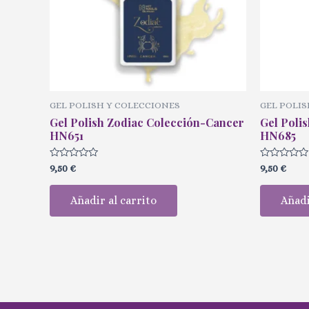
GEL POLISH Y COLECCIONES
GEL POLIS
Gel Polish Zodiac Colección-Cancer
Gel Poli
HN651
HN685
Valorado
Valorado
9,50
€
9,50
€
con
con
0
0
de
de
Añadir al carrito
Añadi
5
5