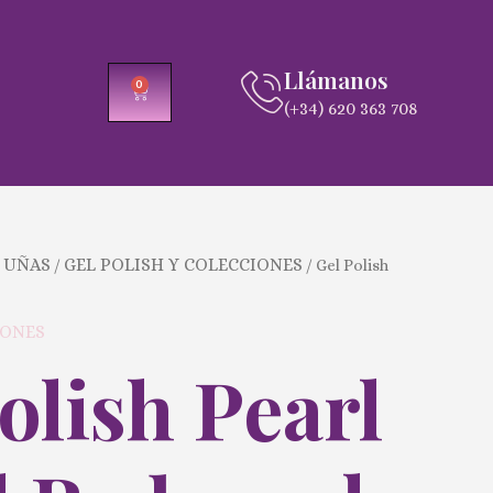
Llámanos
0
CARRITO
(+34) 620 363 708
 UÑAS
GEL POLISH Y COLECCIONES
/
/ Gel Polish
IONES
olish Pearl