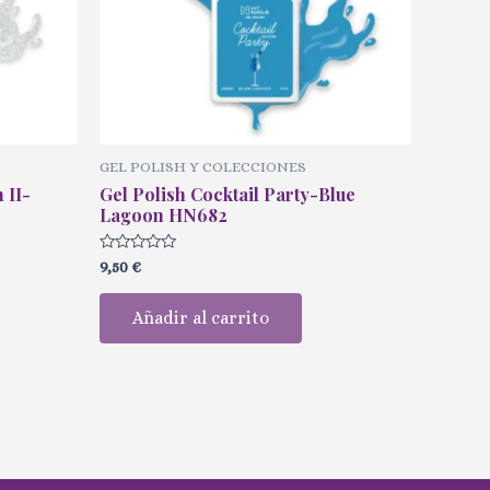
GEL POLISH Y COLECCIONES
 II-
Gel Polish Cocktail Party-Blue
Lagoon HN682
Valorado
9,50
€
con
0
de
Añadir al carrito
5