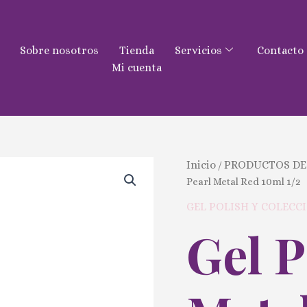
Sobre nosotros
Tienda
Servicios
Contacto
Mi cuenta
Gel
Inicio
PRODUCTOS DE
/
Polish
Pearl Metal Red 10ml 1/2
Pearl
Metal
GEL POLISH Y COLECC
Red
Gel P
10ml
1/2
cantidad