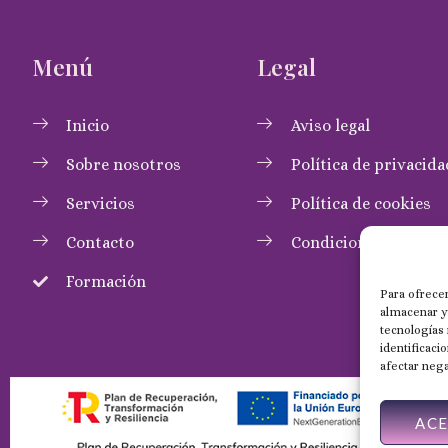
Menú
Legal
Inicio
Aviso legal
Sobre nosotros
Política de privacida
Servicios
Política de cookies
Contacto
Condiciones de com
Formación
Para ofrecer
almacenar y/
tecnologías
identificaci
afectar nega
AC