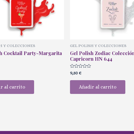
H Y COLECCIONES
GEL POLISH Y COLECCIONES
sh Cocktail Party-Margarita
Gel Polish Zodiac Colección
Capricorn HN 644
Valorado
9,50
€
con
0
de
r al carrito
Añadir al carrito
5