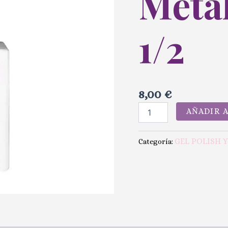
Meta
1/2
8,00
€
AÑADIR 
GEL POLISH 
Categoría: