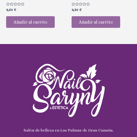
Valorado
Valorado
9,50
€
9,50
€
con
con
0
0
de
de
Añadir al carrito
Añadir al carrito
5
5
Salón de belleza en Las Palmas de Gran Canaria.