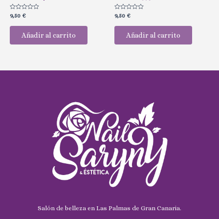
Valorado
Valorado
9,50
€
9,50
€
con
con
0
0
de
de
Añadir al carrito
Añadir al carrito
5
5
Salón de belleza en Las Palmas de Gran Canaria.