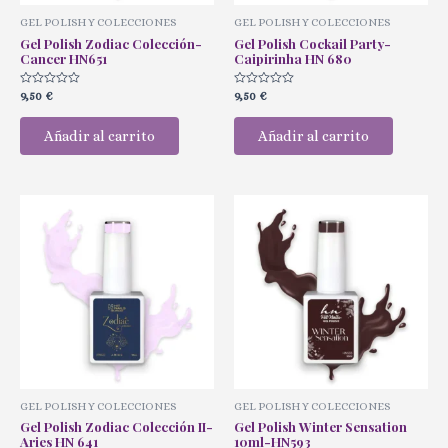
GEL POLISH Y COLECCIONES
GEL POLISH Y COLECCIONES
Gel Polish Zodiac Colección-
Gel Polish Cockail Party-
Cancer HN651
Caipirinha HN 680
Valorado
Valorado
9,50
€
9,50
€
con
con
0
0
de
de
Añadir al carrito
Añadir al carrito
5
5
GEL POLISH Y COLECCIONES
GEL POLISH Y COLECCIONES
Gel Polish Zodiac Colección II-
Gel Polish Winter Sensation
Aries HN 641
10ml-HN593