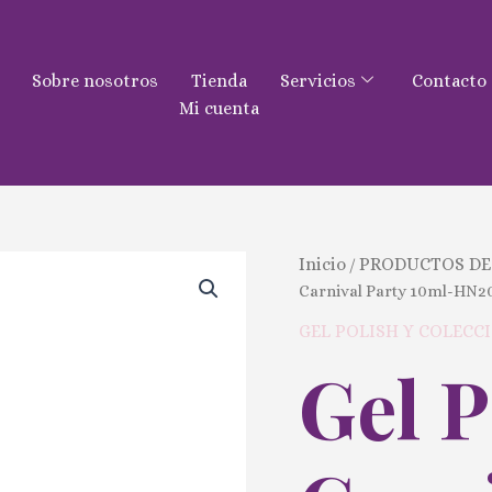
Sobre nosotros
Tienda
Servicios
Contacto
Mi cuenta
Gel
Inicio
PRODUCTOS DE
/
Polish
Carnival Party 10ml-HN2
Carnival
Party
GEL POLISH Y COLECC
10ml-
Gel P
HN206
cantidad