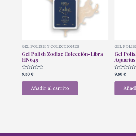
GEL POLISH Y COLECCIONES
GEL POLIS
Gel Polish Zodiac Colección-Libra
Gel Polis
HN649
Aquarius
Valorado
Valorado
9,50
€
9,50
€
con
con
0
0
de
de
Añadir al carrito
Añadi
5
5