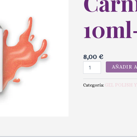
Carni
10ml
8,00
€
AÑADIR 
GEL POLISH 
Categoría: