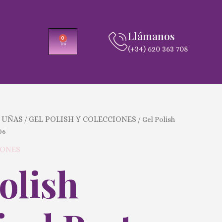
Llámanos
0
CARRITO
(+34) 620 363 708
 UÑAS
GEL POLISH Y COLECCIONES
/
/ Gel Polish
06
IONES
olish