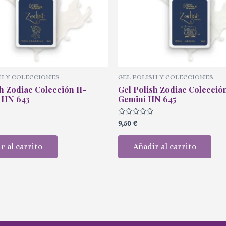
H Y COLECCIONES
GEL POLISH Y COLECCIONES
h Zodiac Colección II-
Gel Polish Zodiac Colección
 HN 643
Gemini HN 645
Valorado
9,50
€
con
0
de
r al carrito
Añadir al carrito
5