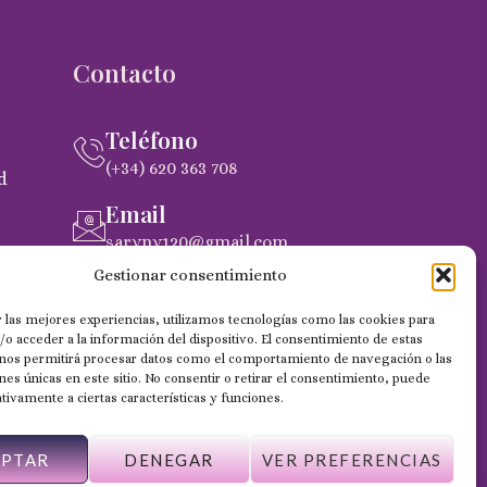
Contacto
Teléfono
(+34) 620 363 708
d
Email
saryny120@gmail.com
pra
Gestionar consentimiento
Dirección
C. Gobernador Marín Acuña, 53, (35014)
 las mejores experiencias, utilizamos tecnologías como las cookies para
Las Palmas de Gran Canaria
o acceder a la información del dispositivo. El consentimiento de estas
 nos permitirá procesar datos como el comportamiento de navegación o las
ones únicas en este sitio. No consentir o retirar el consentimiento, puede
tivamente a ciertas características y funciones.
EPTAR
DENEGAR
VER PREFERENCIAS
Web desarrollada por Wilapp España