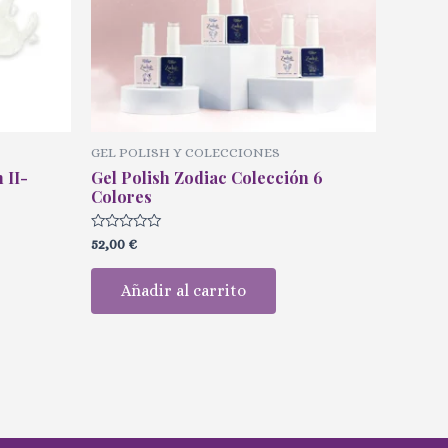
GEL POLISH Y COLECCIONES
 II-
Gel Polish Zodiac Colección 6
Colores
Valorado
52,00
€
con
0
de
Añadir al carrito
5