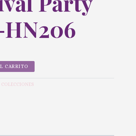
val Party
-HN206
AL CARRITO
Y COLECCIONES