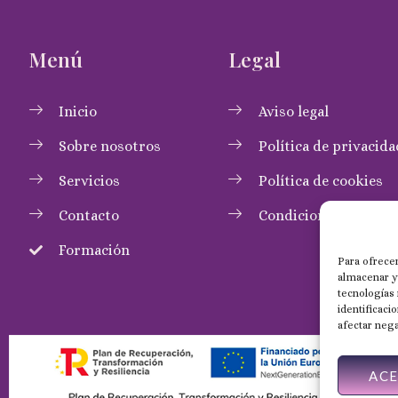
Menú
Legal
Inicio
Aviso legal
Sobre nosotros
Política de privacida
Servicios
Política de cookies
Contacto
Condiciones de com
Formación
Para ofrecer
almacenar y/
tecnologías
identificaci
afectar nega
AC