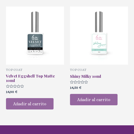
TOP COAT
TOP COAT
Velvet Eggshell Top Matte
Shiny Milky 10ml
10ml
Valorado
14,50
€
con
Valorado
14,90
€
0
con
de
0
Añadir al carrito
5
de
Añadir al carrito
5