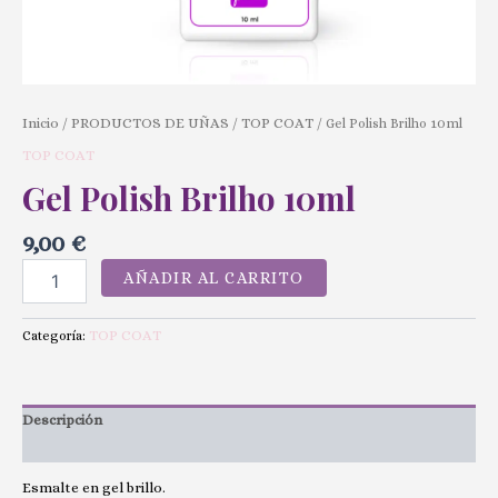
Inicio
PRODUCTOS DE UÑAS
TOP COAT
/
/
/ Gel Polish Brilho 10ml
TOP COAT
Gel Polish Brilho 10ml
9,00
€
AÑADIR AL CARRITO
TOP COAT
Categoría:
Descripción
Valoraciones (0)
Esmalte en gel brillo.