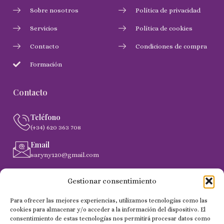
Sobre nosotros
Política de privacidad
Servicios
Política de cookies
Contacto
Condiciones de compra
Formación
Contacto
Teléfono
(+34) 620 363 708
Email
saryny120@gmail.com
Dirección
Gestionar consentimiento
C. Gobernador Marín Acuña, 53, (35014) Las Palmas de
Gran Canaria
Para ofrecer las mejores experiencias, utilizamos tecnologías como las
cookies para almacenar y/o acceder a la información del dispositivo. El
consentimiento de estas tecnologías nos permitirá procesar datos como