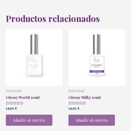
Productos relacionados
TOP COAT
TOP COAT
Glossy World 10ml
Glossy Milky 10ml
Valorado
Valorado
14,90
€
14,50
€
con
con
0
0
de
de
Añadir al carrito
Añadir al carrito
5
5