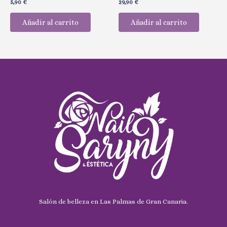
Valorado
Valorado
5,90
€
29,90
€
con
con
0
0
de
de
Añadir al carrito
Añadir al carrito
5
5
Salón de belleza en Las Palmas de Gran Canaria.