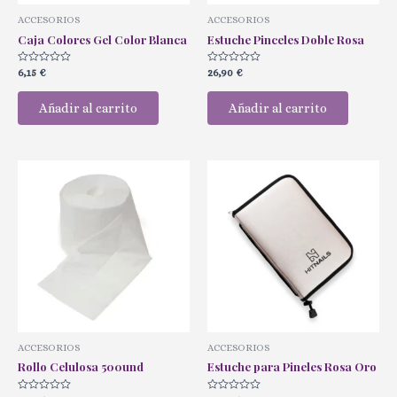
ACCESORIOS
ACCESORIOS
Caja Colores Gel Color Blanca
Estuche Pinceles Doble Rosa
Valorado
Valorado
6,15
€
26,90
€
con
con
0
0
de
de
Añadir al carrito
Añadir al carrito
5
5
ACCESORIOS
ACCESORIOS
Rollo Celulosa 500und
Estuche para Pineles Rosa Oro