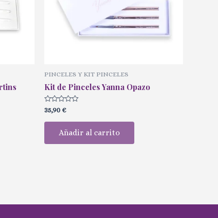
PINCELES Y KIT PINCELES
rtins
Kit de Pinceles Yanna Opazo
Valorado
35,90
€
con
0
de
Añadir al carrito
5