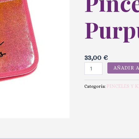
Pince
Purp
33,00
€
AÑADIR 
PINCELES Y K
Categoría: