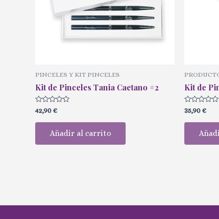
PINCELES Y KIT PINCELES
PRODUCTO
Kit de Pinceles Tania Caetano #2
Kit de P
Valorado
Valorado
42,90
€
35,90
€
con
con
0
0
de
de
Añadir al carrito
Añadi
5
5