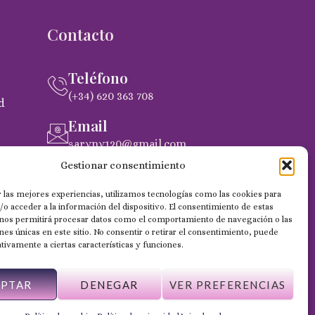
Contacto
Teléfono
(+34) 620 363 708
d
Email
saryny120@gmail.com
pra
Gestionar consentimiento
Dirección
C. Gobernador Marín Acuña, 53, (35014)
 las mejores experiencias, utilizamos tecnologías como las cookies para
Las Palmas de Gran Canaria
o acceder a la información del dispositivo. El consentimiento de estas
 nos permitirá procesar datos como el comportamiento de navegación o las
ones únicas en este sitio. No consentir o retirar el consentimiento, puede
tivamente a ciertas características y funciones.
EPTAR
DENEGAR
VER PREFERENCIAS
Web desarrollada por Wilapp España