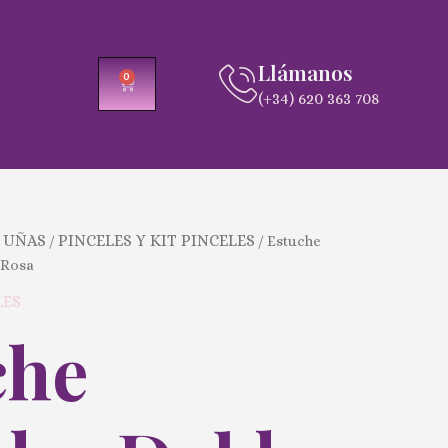
Llámanos
0
CARRITO
(+34) 620 363 708
 UÑAS
PINCELES Y KIT PINCELES
/
/ Estuche
 Rosa
LES
che