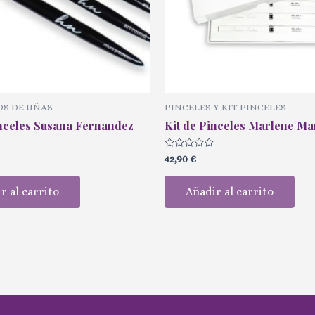
S DE UÑAS
PINCELES Y KIT PINCELES
inceles Susana Fernandez
Kit de Pinceles Marlene Ma
Valorado
42,90
€
con
0
de
r al carrito
Añadir al carrito
5