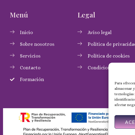
Menú
Legal
Inicio
Aviso legal
Sobre nosotros
Política de privacida
Servicios
Política de cookies
Contacto
Condiciones de com
Formación
Para ofrecer
almacenar y/
tecnologías
identificaci
afectar nega
AC