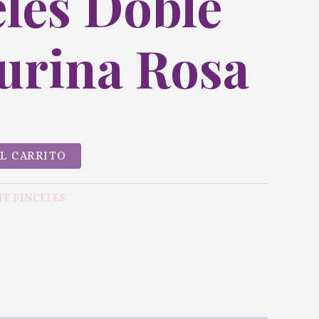
les Doble
urina Rosa
AL CARRITO
IT PINCELES