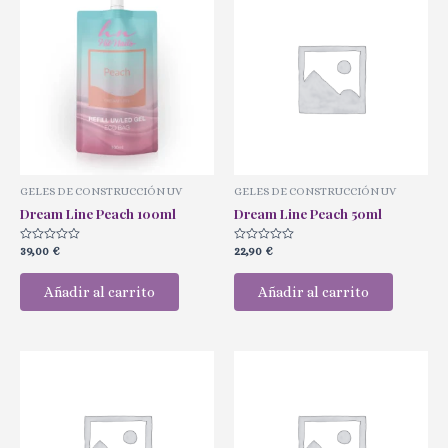
GELES DE CONSTRUCCIÓN UV
GELES DE CONSTRUCCIÓN UV
Dream Line Peach 100ml
Dream Line Peach 50ml
Valorado
Valorado
39,00
€
22,90
€
con
con
0
0
de
de
Añadir al carrito
Añadir al carrito
5
5