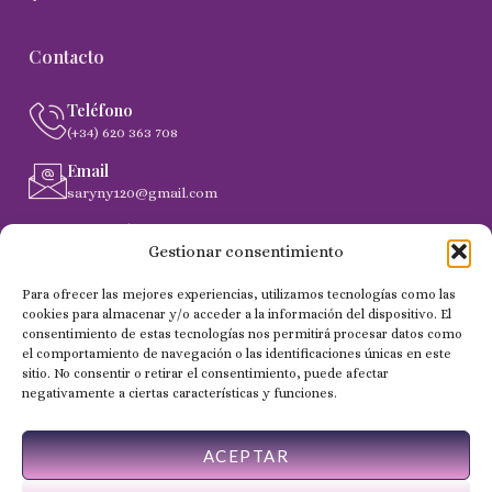
Contacto
Teléfono
(+34) 620 363 708
Email
saryny120@gmail.com
Dirección
Gestionar consentimiento
C. Gobernador Marín Acuña, 53, (35014) Las Palmas de
Gran Canaria
Para ofrecer las mejores experiencias, utilizamos tecnologías como las
cookies para almacenar y/o acceder a la información del dispositivo. El
consentimiento de estas tecnologías nos permitirá procesar datos como
el comportamiento de navegación o las identificaciones únicas en este
Copyright 2024 © Todos los derechos reservados - NailSaryny
sitio. No consentir o retirar el consentimiento, puede afectar
negativamente a ciertas características y funciones.
ACEPTAR