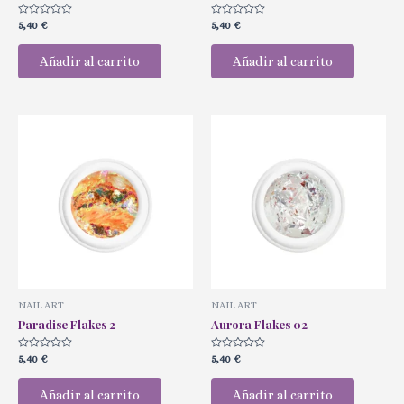
Valorado
Valorado
5,40
€
5,40
€
con
con
0
0
de
de
Añadir al carrito
Añadir al carrito
5
5
NAIL ART
NAIL ART
Paradise Flakes 2
Aurora Flakes 02
Valorado
Valorado
5,40
€
5,40
€
con
con
0
0
de
de
Añadir al carrito
Añadir al carrito
5
5