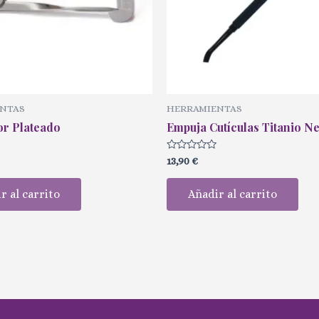
NTAS
HERRAMIENTAS
or Plateado
Empuja Cutículas Titanio N
Valorado
13,90
€
con
0
de
r al carrito
Añadir al carrito
5