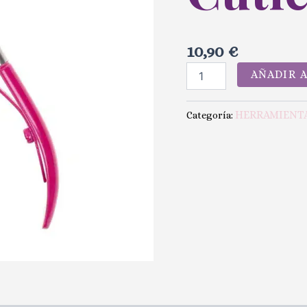
10,90
€
AÑADIR 
HERRAMIENT
Categoría: