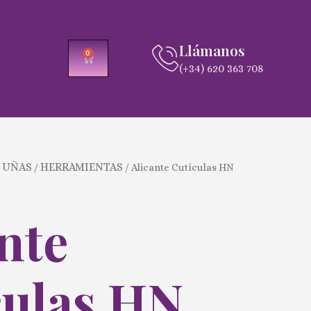
Llámanos
0
CARRITO
(+34) 620 363 708
 UÑAS
HERRAMIENTAS
/
/ Alicante Cutículas HN
nte
culas HN