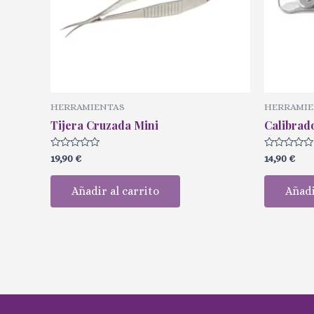
HERRAMIENTAS
HERRAMIE
Tijera Cruzada Mini
Calibrad
Valorado
Valorado
19,90
€
14,90
€
con
con
0
0
de
de
Añadir al carrito
Añadi
5
5