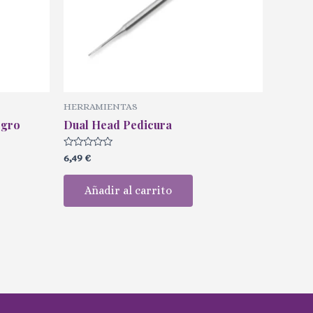
HERRAMIENTAS
egro
Dual Head Pedicura
Valorado
6,49
€
con
0
de
Añadir al carrito
5