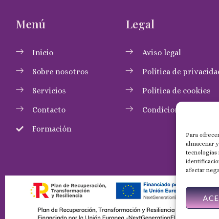
Menú
Legal
Inicio
Aviso legal
Sobre nosotros
Política de privacida
Servicios
Política de cookies
Contacto
Condiciones de com
Formación
Para ofrecer
almacenar y/
tecnologías
identificaci
afectar nega
AC