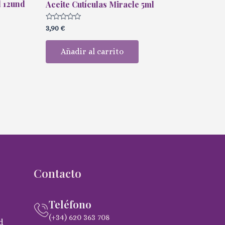
l 12und
Aceite Cutículas Miracle 5ml
Valorado
3,90
€
con
0
de
Añadir al carrito
5
Contacto
Teléfono
(+34) 620 363 708
d