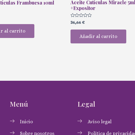
Aceite Cutículas Miracle 5m
utículas Frambuesa 10ml
+Expositor
Valorado
36,66
€
con
0
r al carrito
de
Añadir al carrito
5
Menú
Legal
Inicio
Aviso legal
Sobre nosotros
Política de privacida