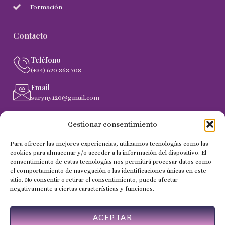
Formación
Contacto
Teléfono
(+34) 620 363 708
Email
saryny120@gmail.com
Dirección
Gestionar consentimiento
C. Gobernador Marín Acuña, 53, (35014) Las Palmas de
Gran Canaria
Para ofrecer las mejores experiencias, utilizamos tecnologías como las
cookies para almacenar y/o acceder a la información del dispositivo. El
consentimiento de estas tecnologías nos permitirá procesar datos como
el comportamiento de navegación o las identificaciones únicas en este
Copyright 2024 © Todos los derechos reservados - NailSaryny
sitio. No consentir o retirar el consentimiento, puede afectar
negativamente a ciertas características y funciones.
ACEPTAR